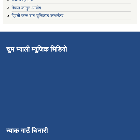
नेपाल कानुन आयोग
प्रिती फन्ट बाट युनिकोड कन्भर्रटर
चुम भ्याली म्युजिक भिडियो
न्याक गाउँ चिनारी