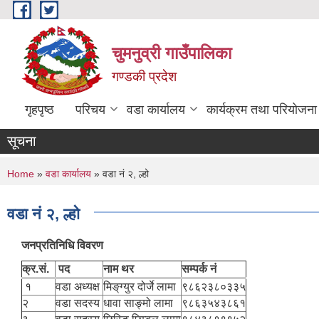
Skip to main content
चुमनुव्री गाउँपालिका
गण्डकी प्रदेश
गृहपृष्ठ
परिचय
वडा कार्यालय
कार्यक्रम तथा परियोजना
सूचना
You are here
Home
»
वडा कार्यालय
» वडा नं २, ल्हो
वडा नं २, ल्हो
जनप्रतिनिधि विवरण
क्र.सं.
पद
नाम थर
सम्पर्क नं
१
वडा अध्यक्ष
मिङ्‌ग्युर दोर्जे लामा
९८६२३८०३३५
२
वडा सदस्य
धावा साङ्‍मो लामा
९८६३५४३८६१