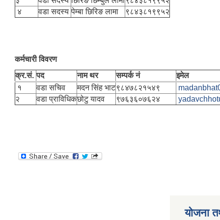
३
वडा सदस्य
छिरिङ छिम्बुल लामा
९८४३८१९९५२
४
वडा सदस्य
पेम्बा छिरिङ लामा
९८४३८१९९५२
कर्मचारी विवरण
क्र.सं.
पद
नाम थर
सम्पर्क नं
इमेल
१
वडा सचिव
मदन सिंह भाट
९८४७८२१५४९
madanbhat
२
वडा प्राविधिक
छोटु यादव
९७६३६०७६२४
yadavchho
योजना त