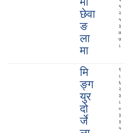
र्मा
१
छेवा
२
५
ङ
३
७
ला
७
८
मा
मि
९
८
ङ्ग
६
२
युर
३
८
दो
०
३
र्जे
३
५