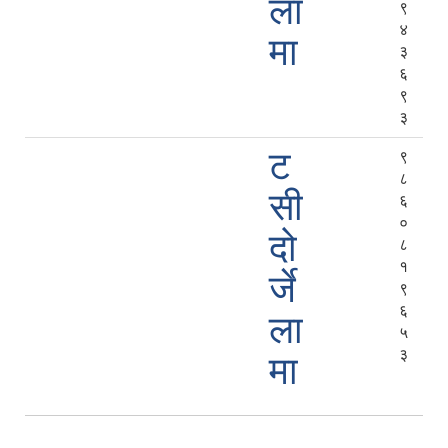
ला
९
४
मा
३
६
९
३
ट
९
८
सी
६
०
दो
८
१
र्जे
९
६
ला
५
३
मा