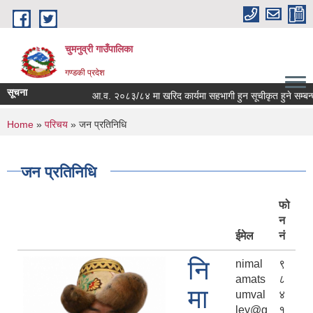
Skip to main content
चुमनुव्री गाउँपालिका
गण्डकी प्रदेश
सूचना
आ.व. २०८३/८४ मा खरिद कार्यमा सहभागी हुन सूचीकृत हुने सम्बन्धी 
You are here
Home
»
परिचय
» जन प्रतिनिधि
जन प्रतिनिधि
फो
न
ईमेल
नं
नि
nimal
९
amats
८
मा
umval
४
ley@g
१