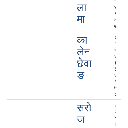
१
ला
४
१
मा
०
७
का
९
८
लेन
४
६
छेवा
९
३
ङ
६
१
७
३
सरो
९
८
ज
४
९