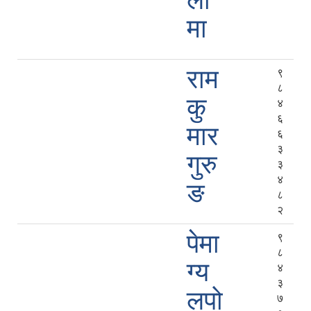
ला
मा
राम
९
८
कु
४
६
मार
६
३
गुरु
३
४
ङ
८
२
पेमा
९
८
ग्य
४
३
लपो
७