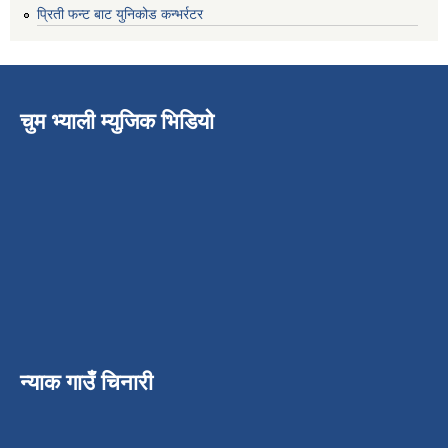
प्रिती फन्ट बाट युनिकोड कन्भर्रटर
चुम भ्याली म्युजिक भिडियो
न्याक गाउँ चिनारी