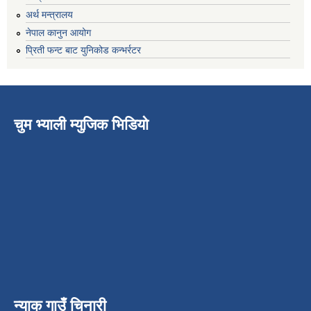
अर्थ मन्त्रालय
नेपाल कानुन आयोग
प्रिती फन्ट बाट युनिकोड कन्भर्रटर
चुम भ्याली म्युजिक भिडियो
न्याक गाउँ चिनारी