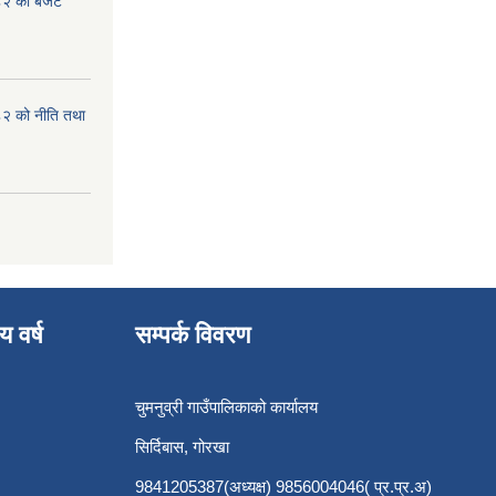
८२ को बजेट
८२ को नीति तथा
य वर्ष
सम्पर्क विवरण
चुमनुव्री गाउँपालिकाको कार्यालय
सिर्दिबास, गोरखा
9841205387(अध्यक्ष) 9856004046( प्र.प्र.अ)