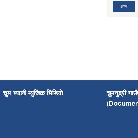
अन्य
चुम भ्याली म्युजिक भिडियो
चुमनुब्री गा
(Documen