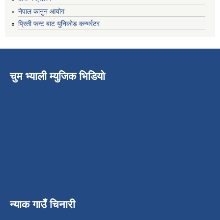
नेपाल कानुन आयोग
प्रिती फन्ट बाट युनिकोड कन्भर्रटर
चुम भ्याली म्युजिक भिडियो
न्याक गाउँ चिनारी