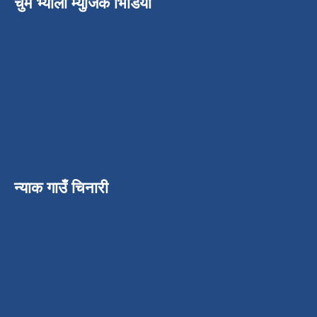
चुम भ्याली म्युजिक भिडियो
न्याक गाउँ चिनारी